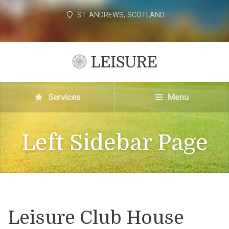
ST. ANDREWS, SCOTLAND
Services
Menu
Left Sidebar Page
Leisure Club House